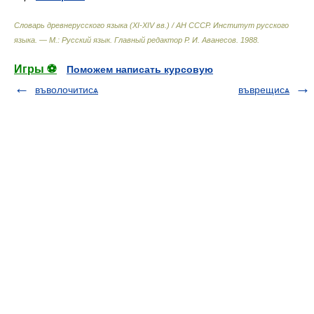
Словарь древнерусского языка (XI-XIV вв.) / АН СССР. Институт русского
языка. — М.: Русский язык
.
Главный редактор Р. И. Аванесов
.
1988
.
Игры ⚽
Поможем написать курсовую
въволочитисѧ
въврещисѧ