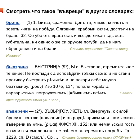
Смотреть что такое "въврещи" в других словарях:
брань
— (1) 1. Битва, сражение: Донъ ти, княже, кличетъ и
зоветь князи на побѣду. Олговичи, храбрыи князи, доспѣли на
брань. 32. Се убо отъ врага есть и вьсьде лихая ѣдь есть
губителъна, ни одиною же си оружие погуби, да не нагъ
обрящешися и на брани… …
Словарь-справочник "Слово о полку
Игореве"
быстрина
— БЫСТРИН|А (9*), Ы с. Быстрина, стремительное
течение: Не постыди сѩ исповѣдати грѣхы сво˫а: и не стани
противоу быстринѣ рѣчьнѣи и не покори себе моужю
безɤмьноу. (ῥοῦν) Изб 1076, 134; попали кораблѩ
варварьскы˫а. погроуженомъ ||=бывшемъ всѣмъ… …
Словарь
древнерусского языка (XI-XIV вв.)
въверечи
— (2*), ВЪВЬР|ГОУ, ЖЕТЬ гл. Ввергнуть, с силой
бросить: ѥго же [послание] и въ роуцѣ приѥмъши. помыслихъ
въверечи въ ѡгнь. (ῥίψαι) ЖФСт XII, 152; или немечьскыи гость
извинит сѩ смоленьске. не лзѣ его въверечи въ погребъ. Гр
1229, сп. D (смол.). Ср …
Словарь древнерусского языка (XI-XIV вв.)