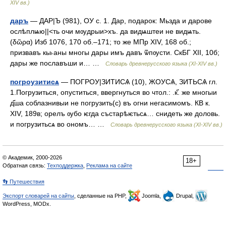
XIV вв.)
даръ
— ДАР|Ъ (981), ОУ с. 1. Дар, подарок: Мьзда и дарове
ослѣплѩю||<ть очи мѹдрыи>хъ. да видѩштеи не видѩть.
(δῶρα) Изб 1076, 170 об.–171; то же МПр XIV, 168 об.;
призвавъ кы˫аны многы дары имъ давъ ѿпѹсти. СкБГ XII, 10б;
дары же пославъши и… …
Словарь древнерусского языка (XI-XIV вв.)
погроузитисѧ
— ПОГРОУ|ЗИТИСѦ (10), ЖОУСѦ, ЗИТЬСѦ гл.
1.Погрузиться, опуститься, ввергнуться во чтол.: .к҃. же многыи
д҃ша соблазнивыи не погрузить(с) въ огни негасимомъ. КВ к.
XIV, 189в; орелъ ѹбо ѥгда състарѣѥтьсѧ… снидеть же доловь.
и погрузитьсѧ во ономъ… …
Словарь древнерусского языка (XI-XIV вв.)
© Академик, 2000-2026
18+
Обратная связь:
Техподдержка
,
Реклама на сайте
👣 Путешествия
Экспорт словарей на сайты
, сделанные на PHP,
Joomla,
Drupal,
WordPress, MODx.