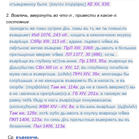
отъвьрженоу быти. (ἑαγτὸν ἐπιῤῥίψας)
КЕ XII, 93б
.
2.
Вовлечь, ввергнуть во что-л
.;
привести в какое-л.
состояние
:
приидеть же пакы оутреи д҃нь. пакы въ тъ же тѩ помыслъ
въвьрьжет
Изб 1076, 243 об
.; хощеть в неконечнюю моукоу
въврѣщи.
СбЯр XIII, 113 об
.; адама. пьрваго чл҃вка въ
см҃ртьноѥ житиѥ въвьрже.
ПрЛ XIII, 106б
; дь˫аволъ в большее
прельщенье вверже чл҃вки.
ЛЛ 1377, 30
(
986
); хотѩ...
въврѣщи въ глубину ѡ(т)ча˫аниѥ.
Пр 1383, 95а
; въврещи въ
д҃шьгубьство
СВл XIII сп. к. XIV, 12
; въ глоубиноу погибели
мужа сво˫а въвергоша. (ὠϑεῖν)
ПНЧ XIV, 39г
; многажды бы
согрѣшьша. и не кающасѩ въвержеть б҃ъ в напасть. и въ
скорби. (περιβάλλει)
Там же, 114в
; да ни в таинѣ вверже(т) вы
в не ˫авлена˫а прегрѣше(н)˫а.
ГБ XIV, 201а
; в таковую же
равну тебѣ бѣду и насъ въвр(е)щи понужаѥшисѩ.
(κατενεχϑηναι)
ЖВИ XIV
—
XV, 8а
; в бо˫азнь въврѣщи. (ἐμβαλεῖν)
Там же, 128г
; хотѣ оубо дь˫аволъ в хоулоу воврещи чл҃вка
ПКП 1406, 123а
; по семь д҃хъ прельстныи въвержеть вы въ
безакониѥ.
Пал 1406, 113в.
Ср.
въверечи
.