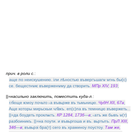
прич. в роли с.
:
аще по неискушению. iли лѣностью въвергъшагѡ ѡгнь бы(с)
се. бещестнѡѥ въверженѡму да створить.
МПр XIV, 193
;
||=
насильно заключить, поместить куда-л.
:
гл҃юще ѥмоу почьто ˫а въвьрже въ тьмьницю.
ЧудН XII, 67а
;
Аще которы мирьскыи чл҃вкъ. еп(с)па въ темницю въвержеть...
||=да боудеть проклѩтъ.
КР 1284, 173б
—
в
; ˫атъ же бывъ ѡ(т)
разбоиникъ. ||=на поути. и въвьргоша и въ. вьртьпъ.
ПрЛ XIII,
34б
—
в
; въвьрзi бра(т) сего въ храминоу поустоу.
Там же,