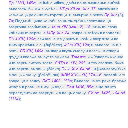
Пр 1383, 145г
; не iмѣю чл҃вка, дабы по възмущеньи анг҃лвѣ
въверглъ. бы мѩ в купѣль.
КТур XII сп. XIV, 37
; вложiвши в
ковчежець рекъше въ корстици. и въвьрже в рекоу
Пр XIV
(
6
),
7в
; Подъгнѣщьше конобь во нь тѩ х(с)а исповѣдающа
ввергоша злобытници.
Мин XIV
(
май, 2
),
18
; ѡгнь въ свою
хлѣвину въвергъше
МПр XIV, 24
; воврешi всѣхъ в пропасть.
ПНЧ XIV, 120г
; свѩзавше ѥму руцѣ и нозѣ и вверзите и во
тьму кромѣшнюю. (ἐκβάλετε)
ФСт XIV, 12в
; и въвергоша и в
ровъ.
ГБ XIV, 140а
; възвари вкупь смолу и власы. и створи
груду и вверже въ оуста змиѥви.
Там же
; и ѡ(т)верзъ ѡконце
и въвергъ литроу злата.
СбТр к. XIV, 205
; и тоу сволокъ быхъ
и въверглъ въ ѡгнь. (ἔϑηκα)
Пч к. XIV, 64 об
.; и ||=въвергу(т) ˫а
в пещь ѡгнену. (βαλο!!!!σιν)
ЖВИ XIV
—
XV, 37а
—
б
; повелѣ ѥго
воврещи в водоу.
ПКП 1406, 153в
; Въвергоша же рече брати˫а
исифа в ровъ не имущь воды.
Пал 1406, 85г
; аще ли кто
переступить да ввергуть и в пещь огнену.
ЛИ ок. 1425, 104 об
.
(
1114
);