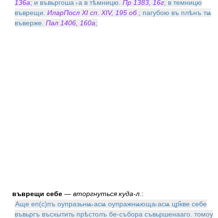
136а
; и въвьргоша ˫а в тѣмницю.
Пр 1383, 16г
; в темницю
въврещи.
ИларПосл XI сп. XIV, 195 об
.; пагубою въ плѣнъ тѩ
въверже.
Пал 1406, 160а
;
въврещи себе
—
вторгнуться куда-л.
:
Аще еп(с)пъ оупразьнѩ˫асѩ оупражнѩюща˫асѩ цр҃кве себе
въвьргъ въсхытить прѣстолъ бе-събора съвьршенааго. томоу