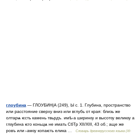
глоубина
— ГЛОУБИН|А (249), Ы с. 1. Глубина, пространство
или расстояние сверху вниз или вглубь от края: близь же
олтарѩ ѥсть камень твьрдъ. имѣ˫а ширинѹ и высотѹ великѹ а
глѹбина ѥго коньцѩ не имать СбТр ХІI/ХІІІ, 43 об.; аще же
ровъ или ˫амѹ копаѥть елика …
Словарь древнерусского языка (XI-