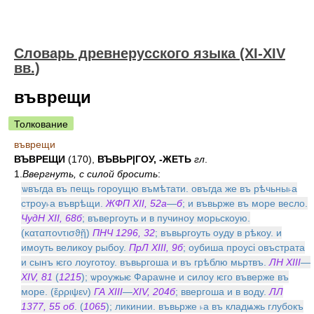
Словарь древнерусского языка (XI-XIV
вв.)
въврещи
Толкование
въврещи
ВЪВРЕЩИ
(170),
ВЪВЬР|ГОУ, -ЖЕТЬ
гл
.
1.
Ввергнуть, с силой бросить
:
ѡвъгда въ пещь гороущю въмѣтати. овъгда же въ рѣчьны˫а
строу˫а въврѣщи.
ЖФП XII, 52а
—
б
; и въвьрже въ море весло.
ЧудН XII, 68б
; въвергоуть и в пучиноу морьскоую.
(καταποντισϑῇ)
ПНЧ 1296, 32
; въвьргоуть оуду в рѣкоу. и
имоуть великоу рыбоу.
ПрЛ XIII, 9б
; оубиша проусi овъстрата
и сынъ ѥго лоуготоу. въвьргоша и въ грѣблю мьртвъ.
ЛН XIII
—
XIV, 81
(
1215
); ѡроужьѥ Фараѡне и силоу ѥго въверже въ
море. (ἔρριψεν)
ГА XIII
—
XIV, 204б
; ввергоша и в воду.
ЛЛ
1377, 55 об
. (
1065
); ликинии. въвьрже ˫а въ кладѩжь глубокъ